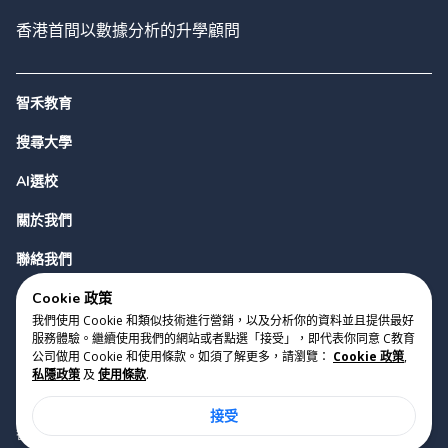
香港首間以數據分析的升學顧問
智禾教育
搜尋大學
AI選校
關於我們
聯絡我們
Cookie 政策
我們使用 Cookie 和類似技術進行營銷，以及分析你的資料並且提供最好
服務體驗。繼續使用我們的網站或者點選「接受」，即代表你同意 C教育
公司做用 Cookie 和使用條款。如須了解更多，請瀏覽：
Cookie 政策
,
私隱政策
及
使用條款
.
版權 2023 Cyclopes®
•
v
0.31.0
接受
Cookie 政策
•
私隱政策
•
使用條款
香港銅鑼灣勿地臣街1號時代廣場2座28樓07室