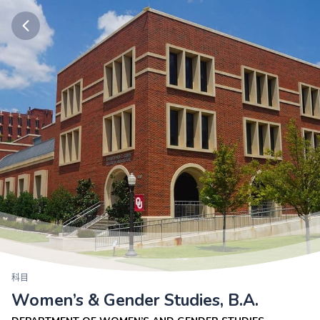
科目
Women’s & Gender Studies, B.A.