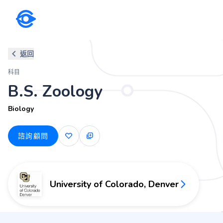
科目
返回
B.S. Zoology
科目
Biology
B.S. Zoology
Biology
諮詢顧問
University of Colorado, Denver