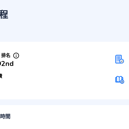
程
S 排名
92nd
費
時間