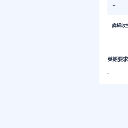
-
詳細收
-
英語要求
-