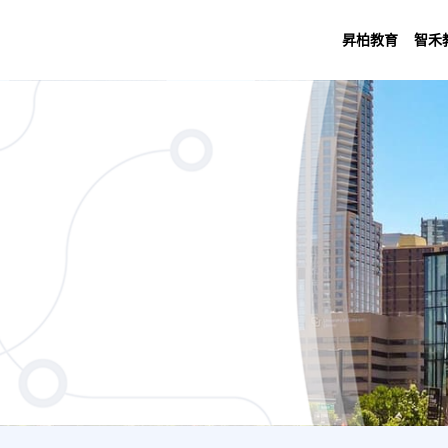
昇柏教育
智禾