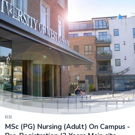
科目
MSc (PG) Nursing (Adult) On Campus -