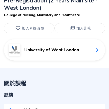
Pre-Registration (2 Years Main site -
West London)
College of Nursing, Midwifery and Healthcare
加入喜好清單
加入比較
University of West London
關於課程
總結