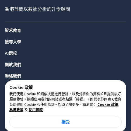
香港首間以數據分析的升學顧問
智禾教育
搜尋大學
AI選校
關於我們
聯絡我們
Cookie 政策
我們使用 Cookie 和類似技術進行營銷，以及分析你的資料並且提供最好
服務體驗。繼續使用我們的網站或者點選「接受」，即代表你同意 C教育
公司做用 Cookie 和使用條款。如須了解更多，請瀏覽：
Cookie 政策
,
私隱政策
及
使用條款
.
版權 2023 Cyclopes®
•
v
0.31.0
接受
Cookie 政策
•
私隱政策
•
使用條款
香港銅鑼灣勿地臣街1號時代廣場2座28樓07室