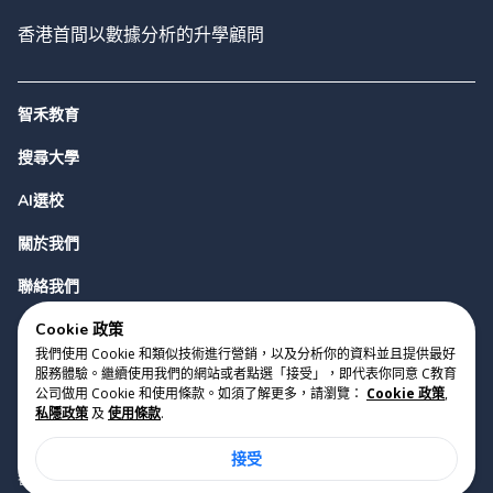
香港首間以數據分析的升學顧問
智禾教育
搜尋大學
AI選校
關於我們
聯絡我們
Cookie 政策
我們使用 Cookie 和類似技術進行營銷，以及分析你的資料並且提供最好
服務體驗。繼續使用我們的網站或者點選「接受」，即代表你同意 C教育
公司做用 Cookie 和使用條款。如須了解更多，請瀏覽：
Cookie 政策
,
私隱政策
及
使用條款
.
版權 2023 Cyclopes®
•
v
0.31.0
接受
Cookie 政策
•
私隱政策
•
使用條款
香港銅鑼灣勿地臣街1號時代廣場2座28樓07室