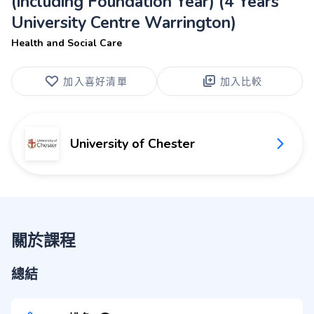
(including Foundation Year) (4 Years
University Centre Warrington)
Health and Social Care
加入喜好清單
加入比較
University of Chester
關於課程
總結