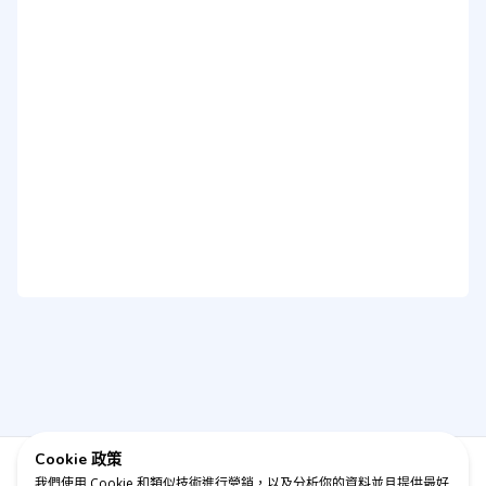
Cookie 政策
諮詢顧問
我們使用 Cookie 和類似技術進行營銷，以及分析你的資料並且提供最好