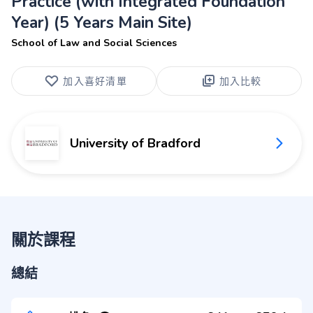
Practice (with Integrated Foundation
Year) (5 Years Main Site)
School of Law and Social Sciences
加入喜好清單
加入比較
University of Bradford
關於課程
總結