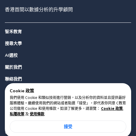
香港首間以數據分析的升學顧問
智禾教育
搜尋大學
AI選校
關於我們
聯絡我們
Cookie 政策
我們使用 Cookie 和類似技術進行營銷，以及分析你的資料並且提供最好
服務體驗。繼續使用我們的網站或者點選「接受」，即代表你同意 C教育
公司做用 Cookie 和使用條款。如須了解更多，請瀏覽：
Cookie 政策
,
私隱政策
及
使用條款
.
版權 2023 Cyclopes®
•
v
0.31.0
接受
Cookie 政策
•
私隱政策
•
使用條款
香港銅鑼灣勿地臣街1號時代廣場2座28樓07室