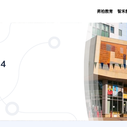
昇柏教育
智禾
egrated Foundation Year) (4 Years Main
(4