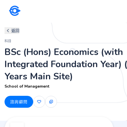
科目
返回
BSc (Hons) Economics (with Int
科目
School of Management
BSc (Hons) Economics (with
Integrated Foundation Year) 
Years Main Site)
School of Management
諮詢顧問