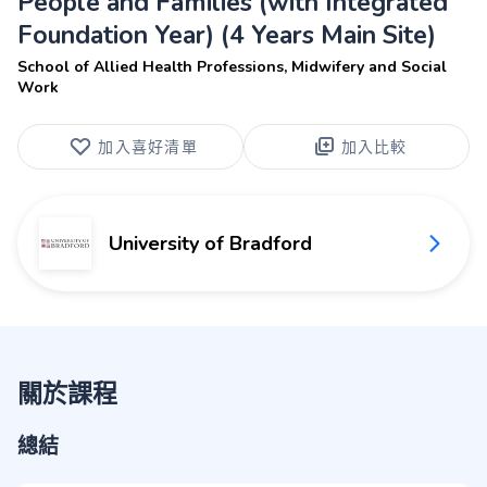
People and Families (with Integrated
Foundation Year) (4 Years Main Site)
School of Allied Health Professions, Midwifery and Social
Work
加入喜好清單
加入比較
University of Bradford
關於課程
總結