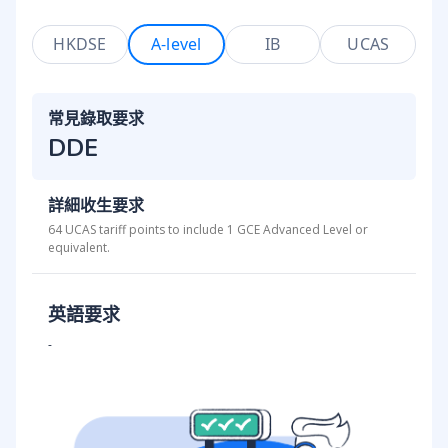
HKDSE
A-level
IB
UCAS
常見錄取要求
DDE
詳細收生要求
64 UCAS tariff points to include 1 GCE Advanced Level or
equivalent.
英語要求
-