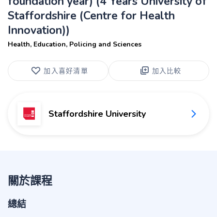
foundation year) (4 Years University of
Staffordshire (Centre for Health
Innovation))
Health, Education, Policing and Sciences
加入喜好清單
加入比較
Staffordshire University
關於課程
總結