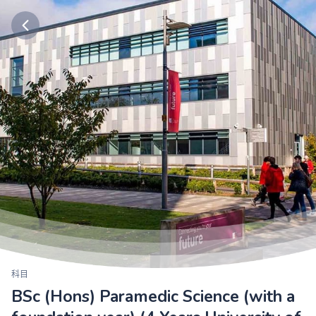
科目
BSc (Hons) Paramedic Science (with a