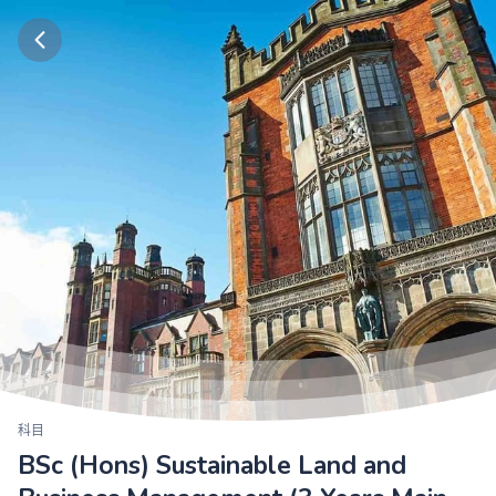
科目
BSc (Hons) Sustainable Land and