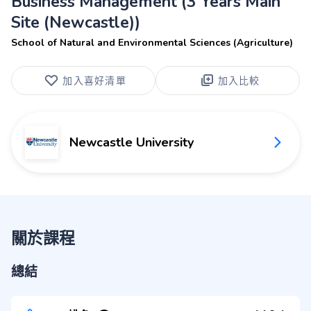
Business Management (3 Years Main
Site (Newcastle))
School of Natural and Environmental Sciences (Agriculture)
加入喜好清單
加入比較
Newcastle University
關於課程
總結