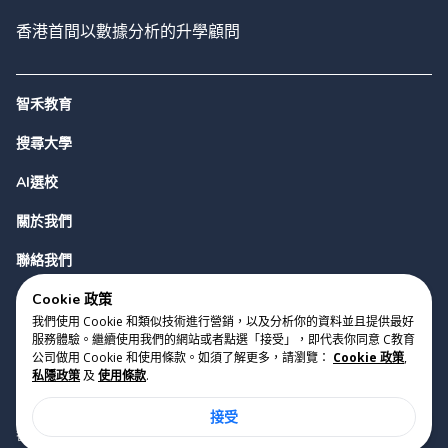
香港首間以數據分析的升學顧問
智禾教育
搜尋大學
AI選校
關於我們
聯絡我們
Cookie 政策
我們使用 Cookie 和類似技術進行營銷，以及分析你的資料並且提供最好
服務體驗。繼續使用我們的網站或者點選「接受」，即代表你同意 C教育
公司做用 Cookie 和使用條款。如須了解更多，請瀏覽：
Cookie 政策
,
私隱政策
及
使用條款
.
版權 2023 Cyclopes®
•
v
0.31.0
接受
Cookie 政策
•
私隱政策
•
使用條款
香港銅鑼灣勿地臣街1號時代廣場2座28樓07室