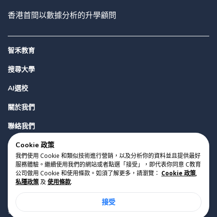
香港首間以數據分析的升學顧問
智禾教育
搜尋大學
AI選校
關於我們
聯絡我們
Cookie 政策
我們使用 Cookie 和類似技術進行營銷，以及分析你的資料並且提供最好
服務體驗。繼續使用我們的網站或者點選「接受」，即代表你同意 C教育
公司做用 Cookie 和使用條款。如須了解更多，請瀏覽：
Cookie 政策
,
私隱政策
及
使用條款
.
版權 2023 Cyclopes®
•
v
0.31.0
接受
Cookie 政策
•
私隱政策
•
使用條款
香港銅鑼灣勿地臣街1號時代廣場2座28樓07室