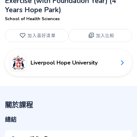
Exercise (with Foundation Year) (4
Years Hope Park)
School of Health Sciences
加入喜好清單
加入比較
Liverpool Hope University
關於課程
總結