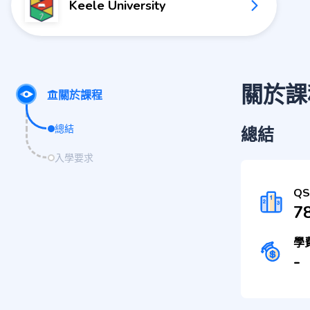
Keele University
關於課
關於課程
總結
總結
入學要求
Q
78
學
-