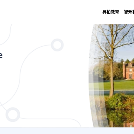
昇柏教育
智禾
h Artificial Intelligence (3 Years Main 
e