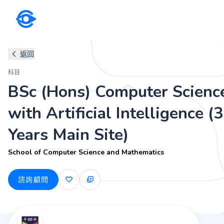
科目
返回
BSc (Hons) Computer Science wit
科目
School of Computer Science and Mathematics
BSc (Hons) Computer Scienc
with Artificial Intelligence (3
Years Main Site)
School of Computer Science and Mathematics
諮詢顧問