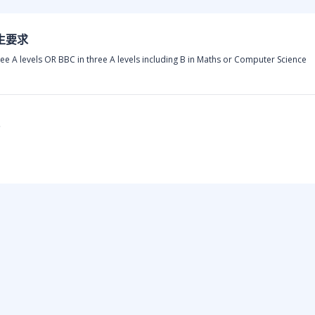
生要求
ree A levels OR BBC in three A levels including B in Maths or Computer Science