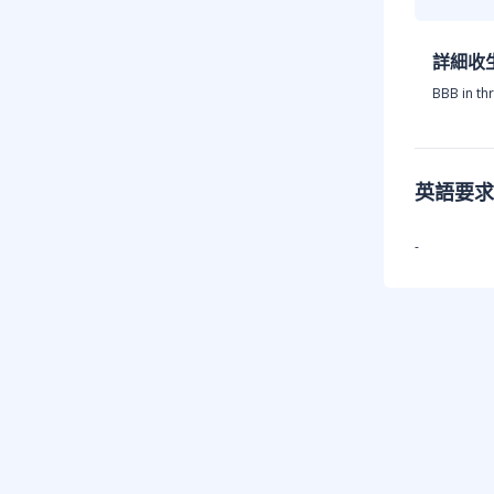
詳細收
BBB in th
英語要求
-