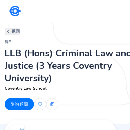
科目
返回
LLB (Hons) Criminal Law and Ju
科目
Coventry Law School
LLB (Hons) Criminal Law an
Justice (3 Years Coventry
University)
Coventry Law School
諮詢顧問