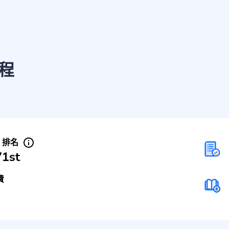
程
S 排名
71st
費