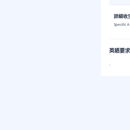
詳細收
Specific A
英語要求
-