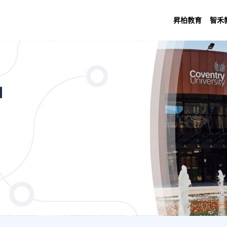
昇柏教育
智禾
stice (3 Years Coventry University)
d