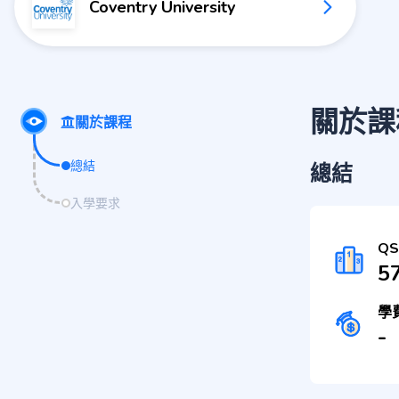
Coventry University
關於課
關於課程
總結
總結
入學要求
Q
5
學
-