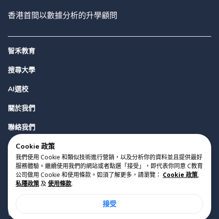
香港首間以數據分析的升學顧問
智禾教育
搜尋大學
AI選校
關於我們
聯絡我們
Cookie 政策
我們使用 Cookie 和類似技術進行營銷，以及分析你的資料並且提供最好
服務體驗。繼續使用我們的網站或者點選「接受」，即代表你同意 C教育
公司做用 Cookie 和使用條款。如須了解更多，請瀏覽：
Cookie 政策
,
私隱政策
及
使用條款
.
版權 2023 Cyclopes®
•
v
0.31.0
接受
Cookie 政策
•
私隱政策
•
使用條款
香港銅鑼灣勿地臣街1號時代廣場2座28樓07室