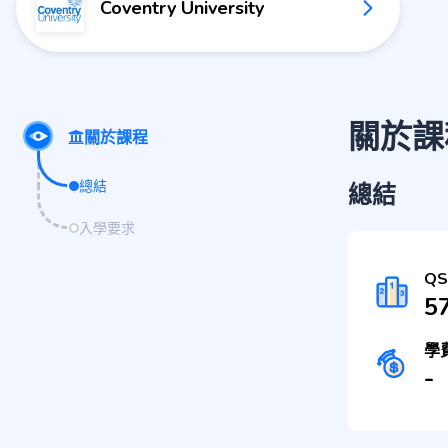
Coventry University
關於課
關於課程
總結
總結
入學要求
Q
5
學
-