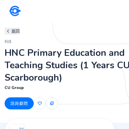
科目
返回
HNC Primary Education and Te
科目
CU Group
HNC Primary Education and
Teaching Studies (1 Years C
Scarborough)
CU Group
諮詢顧問