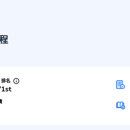
程
S 排名
71st
費