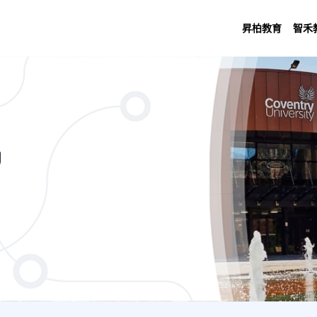
昇柏教育
智禾
aching Studies (1 Years CU Scarboroug
U