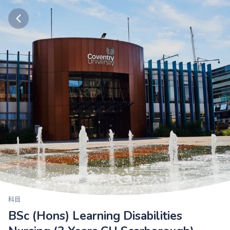
科目
BSc (Hons) Learning Disabilities