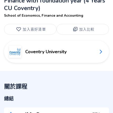
Finance with foundation year (4 Years
CU Coventry)
School of Economics, Finance and Accounting
加入喜好清單
加入比較
Coventry University
關於課程
總結