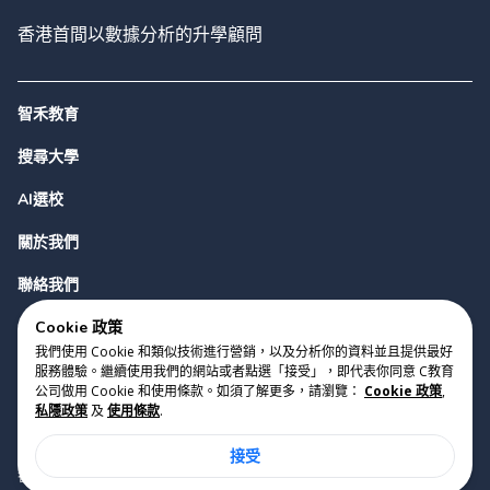
香港首間以數據分析的升學顧問
智禾教育
搜尋大學
AI選校
關於我們
聯絡我們
Cookie 政策
我們使用 Cookie 和類似技術進行營銷，以及分析你的資料並且提供最好
服務體驗。繼續使用我們的網站或者點選「接受」，即代表你同意 C教育
公司做用 Cookie 和使用條款。如須了解更多，請瀏覽：
Cookie 政策
,
私隱政策
及
使用條款
.
版權 2023 Cyclopes®
•
v
0.31.0
接受
Cookie 政策
•
私隱政策
•
使用條款
香港銅鑼灣勿地臣街1號時代廣場2座28樓07室