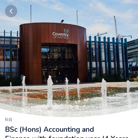
科目
BSc (Hons) Accounting and