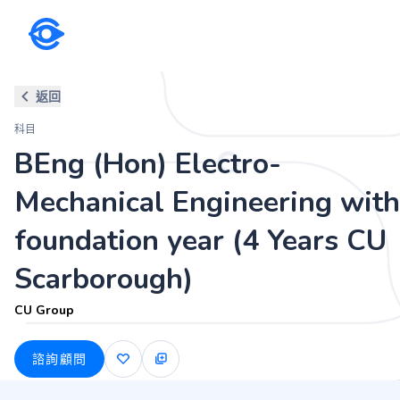
科目
返回
BEng (Hon) Electro-Mechanical
科目
Scarborough)
BEng (Hon) Electro-
CU Group
Mechanical Engineering with
foundation year (4 Years CU
Scarborough)
CU Group
諮詢顧問