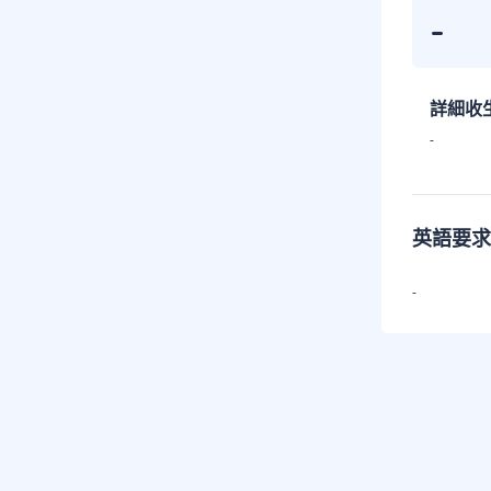
-
詳細收
-
英語要求
-