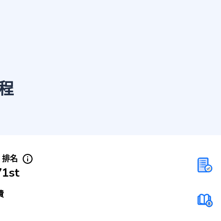
程
S 排名
71st
費