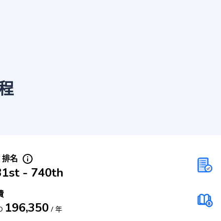
程
S 排名
1st - 740th
費
196,350
D
/
年