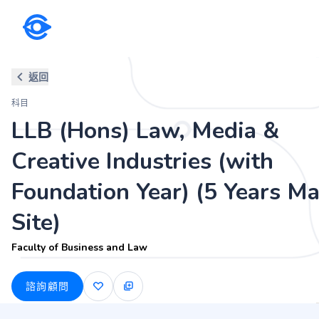
科目
返回
LLB (Hons) Law, Media & Creati
科目
Faculty of Business and Law
LLB (Hons) Law, Media &
Creative Industries (with
Foundation Year) (5 Years Ma
Site)
Faculty of Business and Law
諮詢顧問