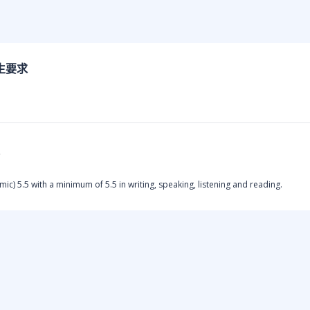
生要求
ic) 5.5 with a minimum of 5.5 in writing, speaking, listening and reading.