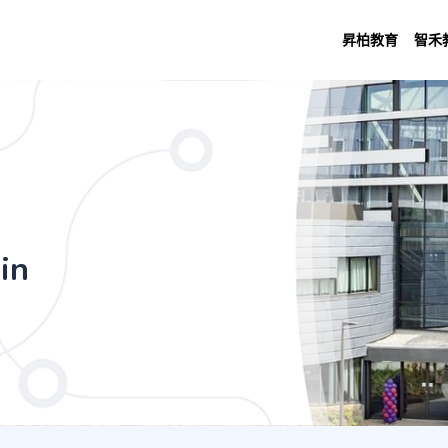
昇柏教育
智禾
ve Industries (with Foundation Year) (5
in