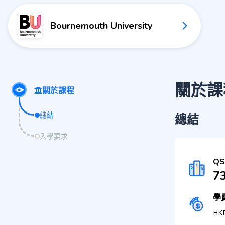
Bournemouth University
關於課
關於課程
總結
總結
入學要求
Q
73
學
HK