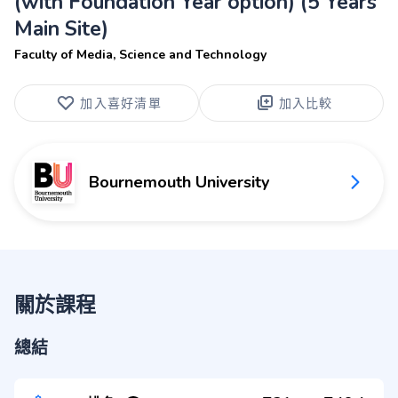
(with Foundation Year option) (5 Years
Main Site)
Faculty of Media, Science and Technology
加入喜好清單
加入比較
Bournemouth University
關於課程
總結