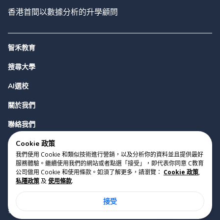
香港首間以數據分析的升學顧問
智禾教育
搜尋大學
AI選校
關於我們
聯絡我們
Cookie 政策
我們使用 Cookie 和類似技術進行營銷，以及分析你的資料並且提供最好
服務體驗。繼續使用我們的網站或者點選「接受」，即代表你同意 C教育
公司做用 Cookie 和使用條款。如須了解更多，請瀏覽：
Cookie 政策
,
私隱政策
及
使用條款
.
版權 2023 Cyclopes®
•
v
0.31.0
接受
Cookie 政策
•
私隱政策
•
使用條款
香港銅鑼灣勿地臣街1號時代廣場2座28樓07室