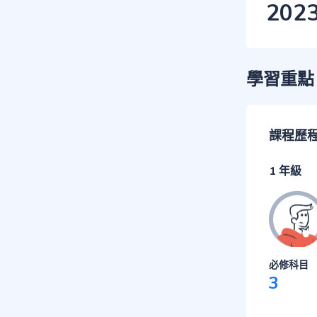
202
學習重點
課程歷
1 年級
必修科目
3