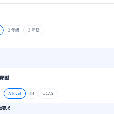
2 年級
3 年級
類型
A-level
IB
UCAS
取要求