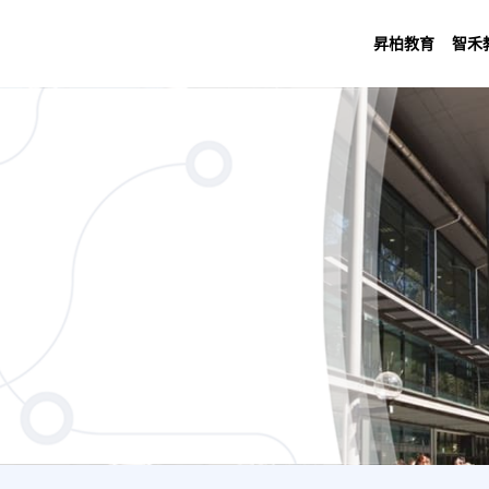
昇柏教育
智禾