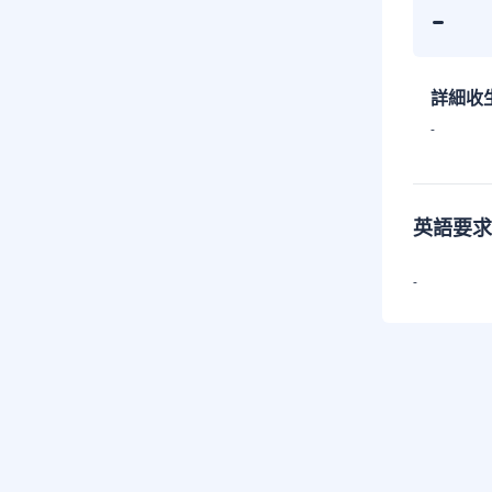
-
詳細收
-
英語要求
-