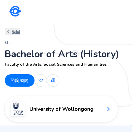
科目
返回
Bachelor of Arts (History)
科目
Faculty of the Arts, Social Sciences and Humanities
Bachelor of Arts (History)
Faculty of the Arts, Social Sciences and Humanities
諮詢顧問
University of Wollongong