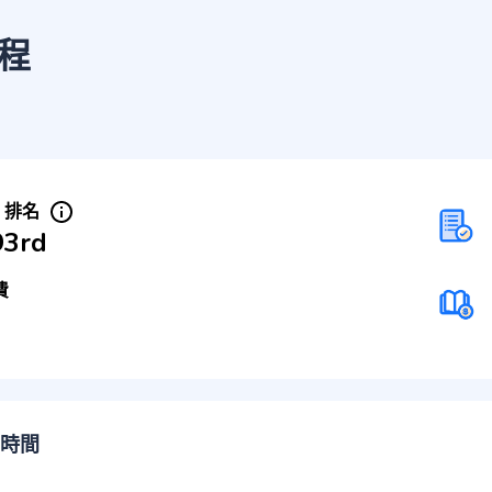
程
S 排名
93rd
費
時間