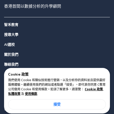
香港首間以數據分析的升學顧問
智禾教育
搜尋大學
AI選校
關於我們
聯絡我們
Cookie 政策
我們使用 Cookie 和類似技術進行營銷，以及分析你的資料並且提供最好
服務體驗。繼續使用我們的網站或者點選「接受」，即代表你同意 C教育
公司做用 Cookie 和使用條款。如須了解更多，請瀏覽：
Cookie 政策
,
私隱政策
及
使用條款
.
版權 2023 Cyclopes®
•
v
0.31.0
接受
Cookie 政策
•
私隱政策
•
使用條款
香港銅鑼灣勿地臣街1號時代廣場2座28樓07室