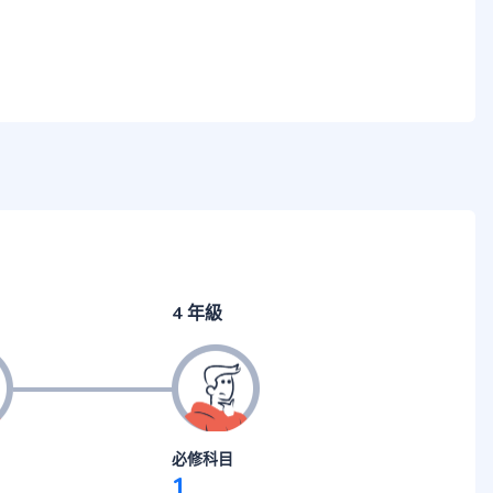
4 年級
必修科目
1