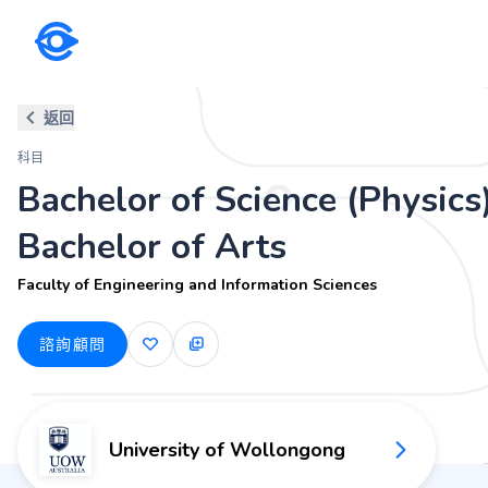
科目
返回
Bachelor of Science (Physics) 
科目
Faculty of Engineering and Information Sciences
Bachelor of Science (Physics)
Bachelor of Arts
Faculty of Engineering and Information Sciences
諮詢顧問
University of Wollongong