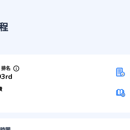
程
S 排名
93rd
費