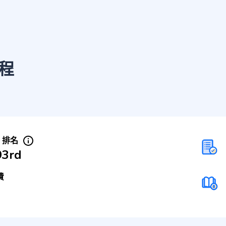
程
S 排名
93rd
費