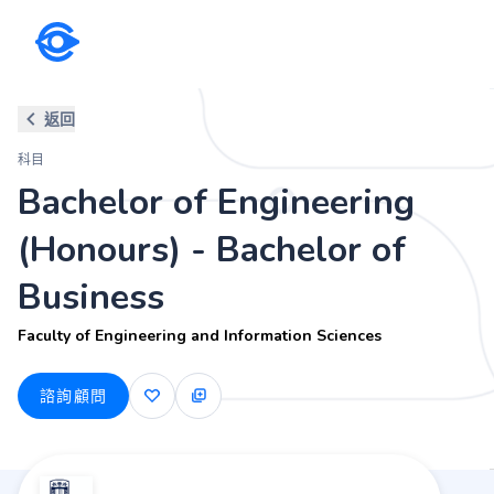
科目
返回
Bachelor of Engineering (Hono
科目
Faculty of Engineering and Information Sciences
Bachelor of Engineering
(Honours) - Bachelor of
Business
Faculty of Engineering and Information Sciences
諮詢顧問