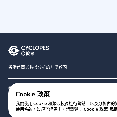
香港首間以數據分析的升學顧問
智禾教育
搜尋大學
AI選校
關於我們
聯絡我們
Cookie 政策
我們使用 Cookie 和類似技術進行營銷，以及分析你
版權 2023 Cyclopes®
•
v
0.31.0
使用條款。如須了解更多，請瀏覽：
Cookie 政策
,
私
香港銅鑼灣勿地臣街1號時代廣場2座28樓07室