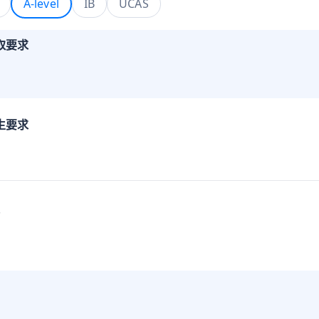
A-level
IB
UCAS
取要求
生要求