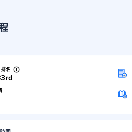
程
S 排名
33rd
費