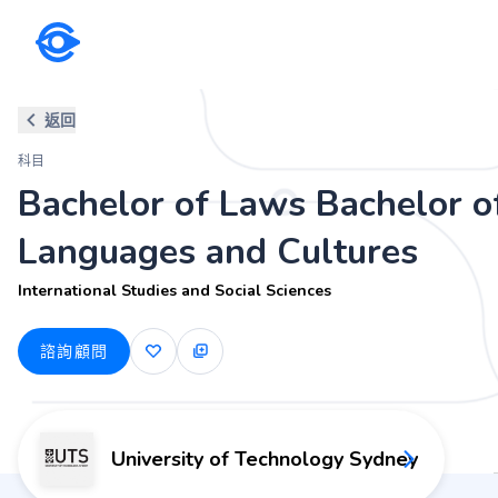
科目
返回
Bachelor of Laws Bachelor of
科目
International Studies and Social Sciences
Bachelor of Laws Bachelor o
Languages and Cultures
International Studies and Social Sciences
諮詢顧問
University of Technology Sydney