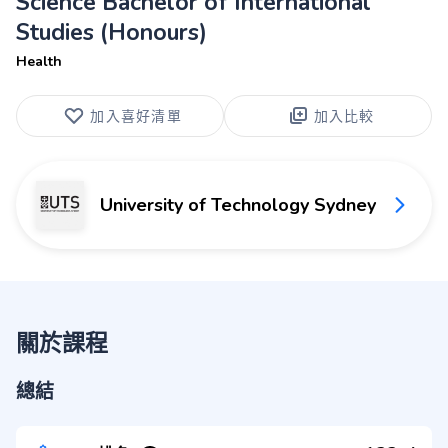
Science Bachelor of International
Studies (Honours)
Health
加入喜好清單
加入比較
University of Technology Sydney
關於課程
總結