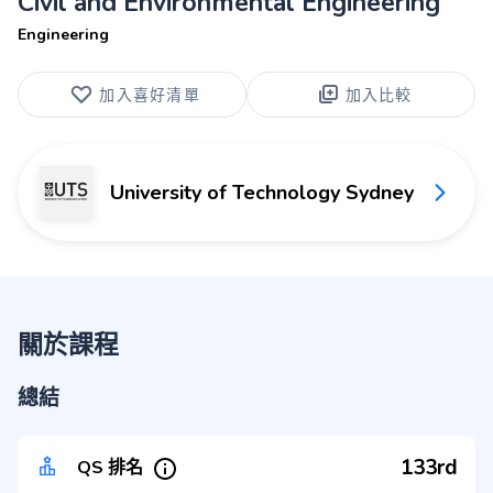
Civil and Environmental Engineering
Engineering
加入喜好清單
加入比較
University of Technology Sydney
關於課程
總結
133rd
QS 排名