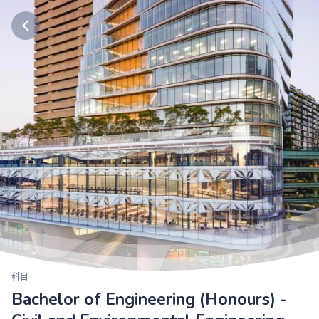
科目
Bachelor of Engineering (Honours) -