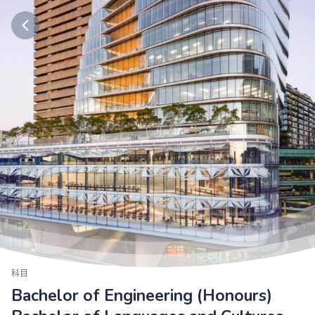
科目
Bachelor of Engineering (Honours)