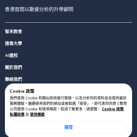
香港首間以數據分析的升學顧問
智禾教育
搜尋大學
AI選校
關於我們
聯絡我們
Cookie 政策
我們使用 Cookie 和類似技術進行營銷，以及分析你的資料並且提供最好
服務體驗。繼續使用我們的網站或者點選「接受」，即代表你同意 C教育
公司做用 Cookie 和使用條款。如須了解更多，請瀏覽：
Cookie 政策
,
私隱政策
及
使用條款
.
版權 2023 Cyclopes®
•
v
0.31.0
接受
Cookie 政策
•
私隱政策
•
使用條款
香港銅鑼灣勿地臣街1號時代廣場2座28樓07室