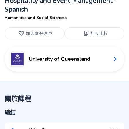
Hospitality and Event Management -
Spanish
Humanities and Social Sciences
加入喜好清單
加入比較
University of Queensland
關於課程
總結