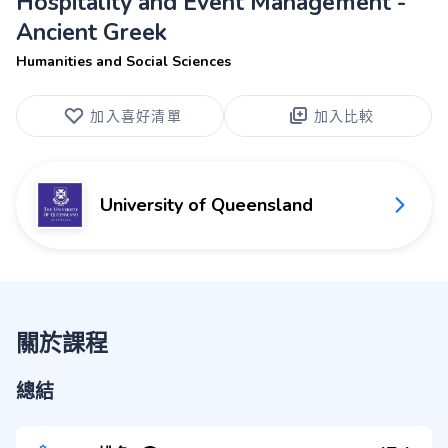
Hospitality and Event Management -
Ancient Greek
Humanities and Social Sciences
加入喜好清單
加入比較
University of Queensland
關於課程
總結