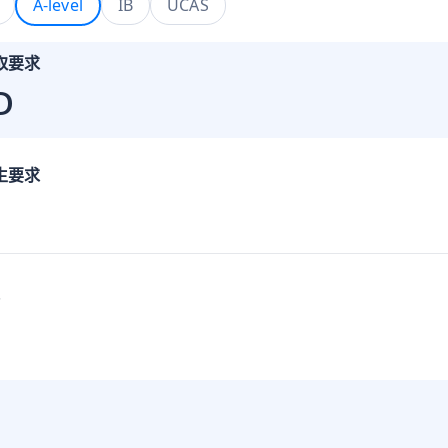
A-level
IB
UCAS
取要求
D
生要求