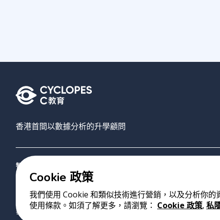
香港首間以數據分析的升學顧問
智禾教育
搜尋大學
AI選校
關於我們
聯絡我們
Cookie 政策
我們使用 Cookie 和類似技術進行營銷，以及分析你
版權 2023 Cyclopes®
•
v
0.31.0
使用條款。如須了解更多，請瀏覽：
Cookie 政策
,
私
香港銅鑼灣勿地臣街1號時代廣場2座28樓07室