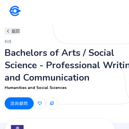
科目
返回
Bachelors of Arts / Social Sci
科目
Humanities and Social Sciences
Bachelors of Arts / Social
Science - Professional Writi
and Communication
Humanities and Social Sciences
諮詢顧問