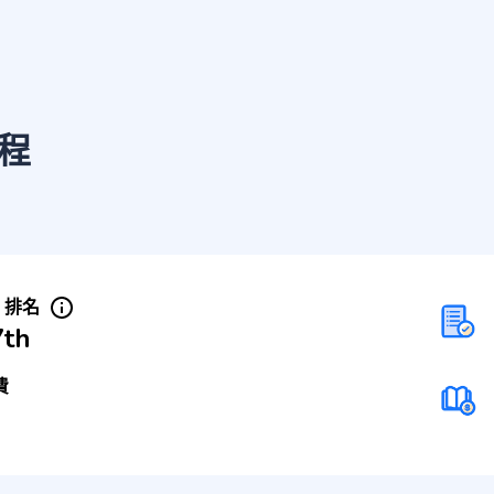
程
S 排名
7th
費