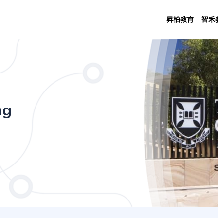
昇柏教育
智禾
ence - Professional Writing and Commun
ng