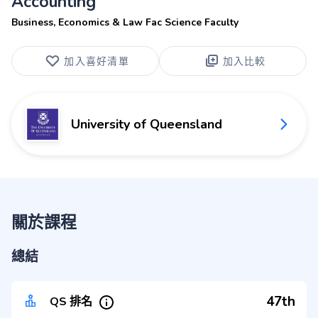
Accounting
Business, Economics & Law Fac Science Faculty
加入喜好清單
加入比較
University of Queensland
關於課程
總結
47th
QS 排名