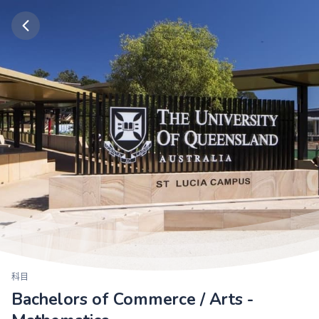
科目
Bachelors of Commerce / Arts -