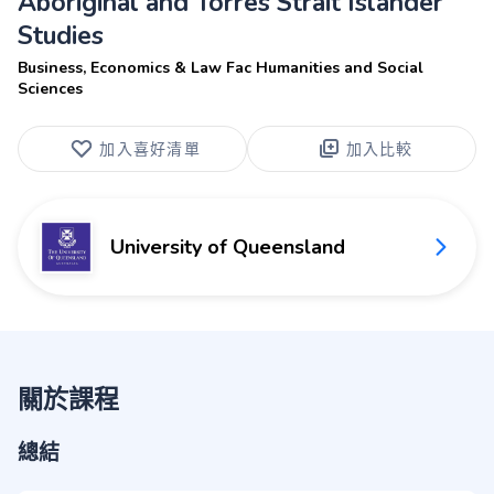
Aboriginal and Torres Strait Islander
Studies
Business, Economics & Law Fac Humanities and Social
Sciences
加入喜好清單
加入比較
University of Queensland
關於課程
總結