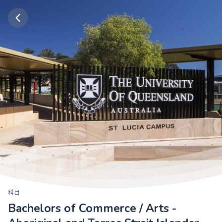
科目
Bachelors of Commerce / Arts -