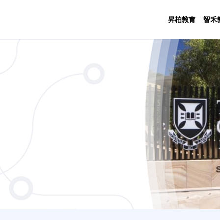
昇柏教育
智禾
ement / Economics - Human Resources