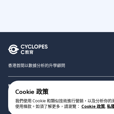
香港首間以數據分析的升學顧問
智禾教育
搜尋大學
AI選校
關於我們
聯絡我們
Cookie 政策
我們使用 Cookie 和類似技術進行營銷，以及分析你
版權 2023 Cyclopes®
•
v
0.31.0
使用條款。如須了解更多，請瀏覽：
Cookie 政策
,
私
香港銅鑼灣勿地臣街1號時代廣場2座28樓07室