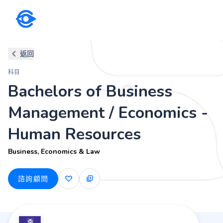
科目
返回
Bachelors of Business Manag
科目
Business, Economics & Law
Bachelors of Business
Management / Economics -
Human Resources
Business, Economics & Law
諮詢顧問