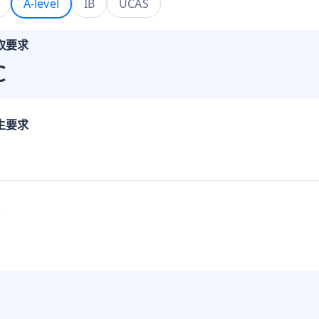
A-level
IB
UCAS
取要求
C
生要求