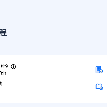
程
S 排名
7th
費