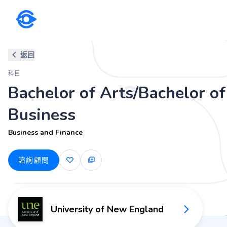
科目
返回
Bachelor of Arts/Bachelor of 
科目
Business and Finance
Bachelor of Arts/Bachelor of
Business
Business and Finance
諮詢顧問
University of New England