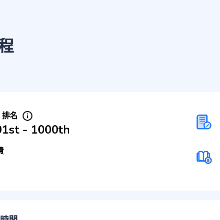
程
S 排名
01st - 1000th
費