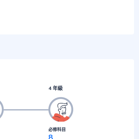
4 年級
必修科目
8