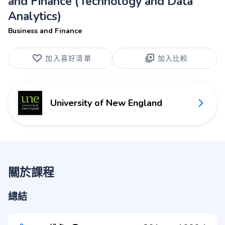
and Finance (Technology and Data
Analytics)
Business and Finance
加入喜好清單
加入比較
University of New England
關於課程
總結