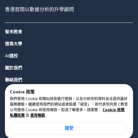
香港首間以數據分析的升學顧問
智禾教育
搜尋大學
AI選校
關於我們
聯絡我們
Cookie 政策
我們使用 Cookie 和類似技術進行營銷，以及分析你的資料並且提供最好
服務體驗。繼續使用我們的網站或者點選「接受」，即代表你同意 C教育
公司做用 Cookie 和使用條款。如須了解更多，請瀏覽：
Cookie 政策
,
私隱政策
及
使用條款
.
版權 2023 Cyclopes®
•
v
0.31.0
接受
Cookie 政策
•
私隱政策
•
使用條款
香港銅鑼灣勿地臣街1號時代廣場2座28樓07室