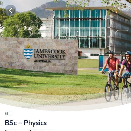
科目
BSc – Physics