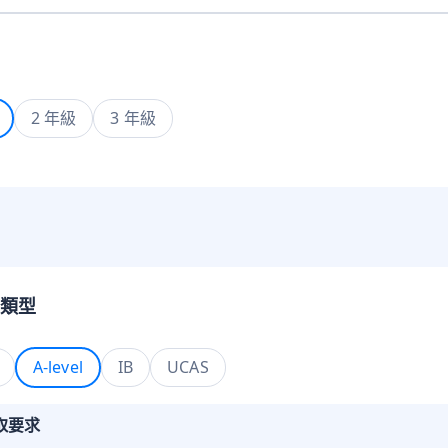
2 年級
3 年級
類型
A-level
IB
UCAS
取要求