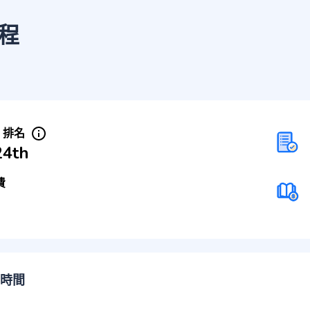
程
S 排名
24th
費
時間