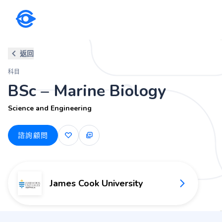
科目
返回
BSc – Marine Biology
科目
Science and Engineering
BSc – Marine Biology
Science and Engineering
諮詢顧問
James Cook University