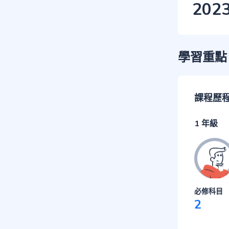
202
學習重點
課程歷
1 年級
必修科目
2