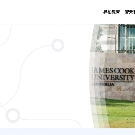
昇柏教育
智禾