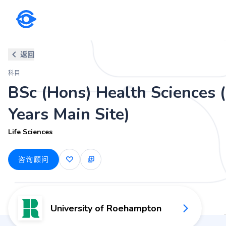
科目
返回
BSc (Hons) Health Sciences (3 
科目
Life Sciences
BSc (Hons) Health Sciences 
Years Main Site)
Life Sciences
咨询顾问
University of Roehampton