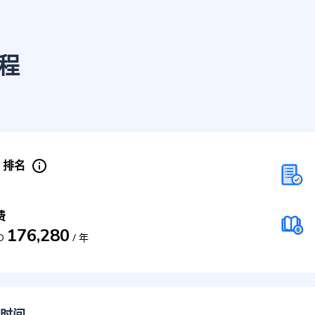
程
S 排名
费
176,280
D
/
年