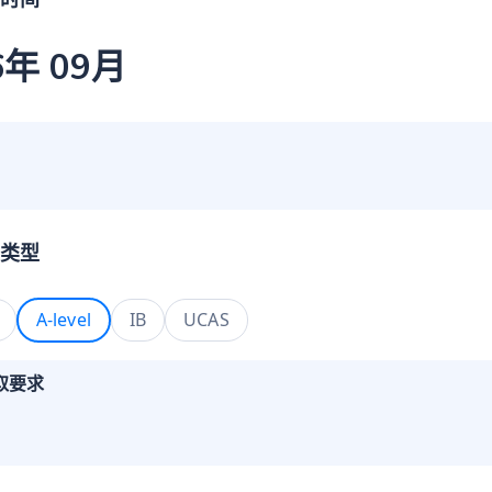
时间
6年 09月
类型
A-level
IB
UCAS
取要求