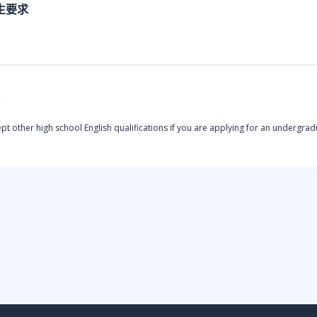
生要求
t other high school English qualifications if you are applying for an undergr