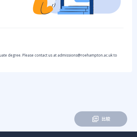
aduate degree. Please contact us at admissions@roehampton.ac.uk to
比较