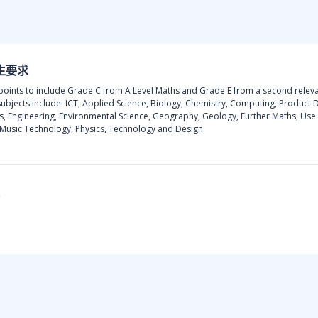
生要求
points to include Grade C from A Level Maths and Grade E from a second releva
subjects include: ICT, Applied Science, Biology, Chemistry, Computing, Product 
cs, Engineering, Environmental Science, Geography, Geology, Further Maths, Use
s, Music Technology, Physics, Technology and Design.