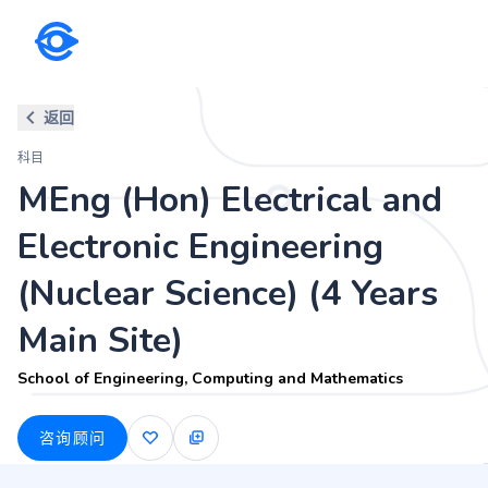
科目
返回
MEng (Hon) Electrical and Elec
科目
School of Engineering, Computing and Mathematic
MEng (Hon) Electrical and
Electronic Engineering
(Nuclear Science) (4 Years
Main Site)
School of Engineering, Computing and Mathematics
咨询顾问