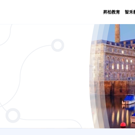
昇柏教育
智禾
tronic Engineering (Nuclear Science) (4
s