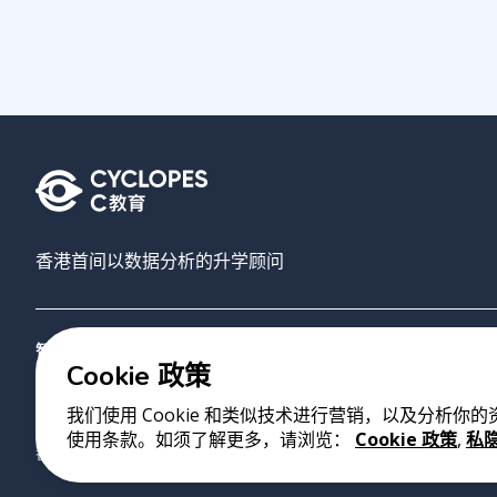
香港首间以数据分析的升学顾问
智禾教育
搜寻大学
AI选校
关于我们
联络我们
Cookie 政策
我们使用 Cookie 和类似技术进行营销，以及分析你
版权 2023 Cyclopes®
•
v
0.31.0
使用条款。如须了解更多，请浏览：
Cookie 政策
,
私
香港铜锣湾勿地臣街1号时代广场2座28楼07室