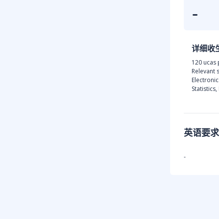
-
详细收
120 ucas 
Relevant 
Electroni
Statistic
英语要求
-