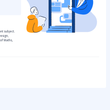
nt subject.
Design,
 of Maths,