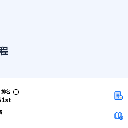
程
S 排名
61st
费