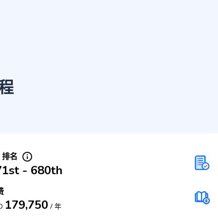
程
S 排名
1st - 680th
费
179,750
D
/
年