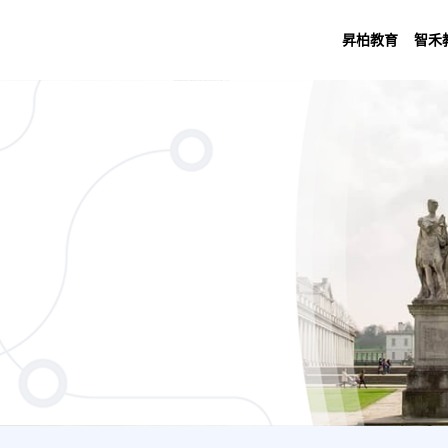
昇柏教育
智禾
 Analytics (6 Years University of Gree