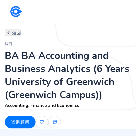
科目
返回
BA BA Accounting and Business
科目
Campus))
BA BA Accounting and
Accounting, Finance and Economics
Business Analytics (6 Years
University of Greenwich
(Greenwich Campus))
Accounting, Finance and Economics
咨询顾问