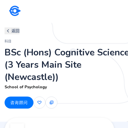
科目
返回
BSc (Hons) Cognitive Science (
科目
School of Psychology
BSc (Hons) Cognitive Scienc
(3 Years Main Site
(Newcastle))
School of Psychology
咨询顾问