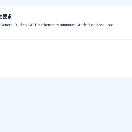
生要求
 General Studies .GCSE Mathematics minimum Grade B or 6 required.