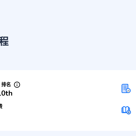
程
S 排名
10th
费