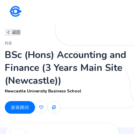
科目
返回
BSc (Hons) Accounting and Fin
科目
Newcastle University Business School
BSc (Hons) Accounting and
Finance (3 Years Main Site
(Newcastle))
Newcastle University Business School
咨询顾问