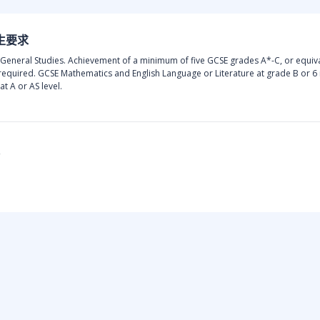
生要求
 General Studies. Achievement of a minimum of five GCSE grades A*-C, or equival
required. GCSE Mathematics and English Language or Literature at grade B or 6 r
at A or AS level.