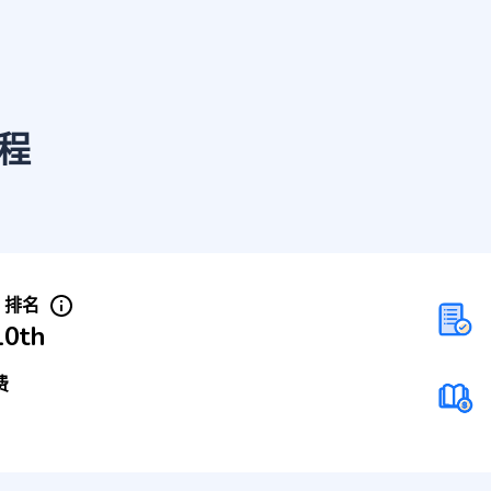
程
S 排名
10th
费