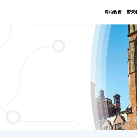
昇柏教育
智禾
ance (3 Years Main Site (Newcastle))