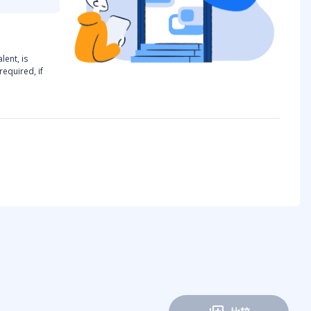
ent, is
equired, if