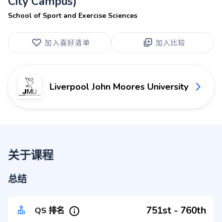
City Campus)
School of Sport and Exercise Sciences
加入喜好清单
加入比较
Liverpool John Moores University
关于课程
总结
751st - 760th
QS 排名