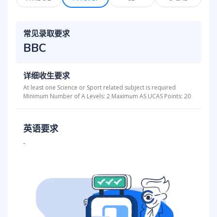
常见录取要求
BBC
详细收生要求
At least one Science or Sport related subject is required
Minimum Number of A Levels: 2 Maximum AS UCAS Points: 20
英语要求
-