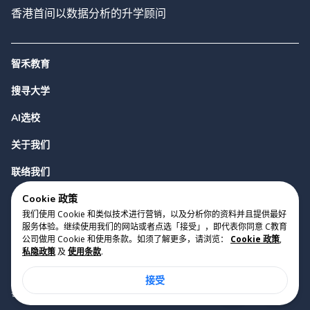
香港首间以数据分析的升学顾问
智禾教育
搜寻大学
AI选校
关于我们
联络我们
Cookie 政策
我们使用 Cookie 和类似技术进行营销，以及分析你的资料并且提供最好
服务体验。继续使用我们的网站或者点选「接受」，即代表你同意 C教育
公司做用 Cookie 和使用条款。如须了解更多，请浏览：
Cookie 政策
,
私隐政策
及
使用条款
.
版权 2023 Cyclopes®
•
v
0.31.0
接受
Cookie 政策
•
私隐政策
•
使用条款
香港铜锣湾勿地臣街1号时代广场2座28楼07室