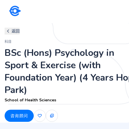
科目
返回
BSc (Hons) Psychology in Sport
科目
School of Health Sciences
BSc (Hons) Psychology in
Sport & Exercise (with
Foundation Year) (4 Years H
Park)
School of Health Sciences
咨询顾问