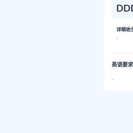
DD
详细收
-
英语要求
-