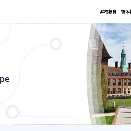
昇柏教育
智禾
 & Exercise (with Foundation Year) (4 
ope