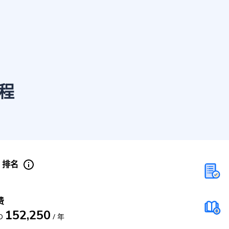
程
S 排名
费
152,250
D
/
年