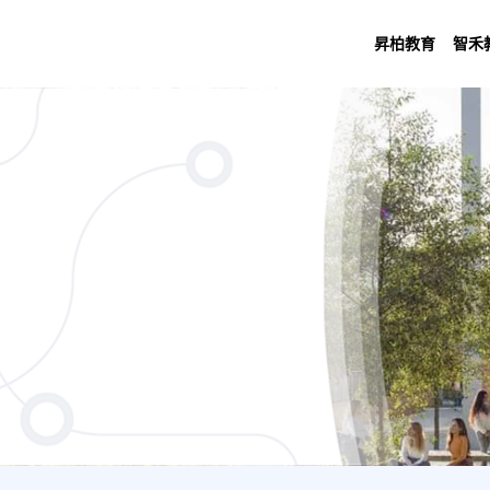
昇柏教育
智禾
d Literature (Placement Year) (4 Years