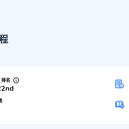
程
S 排名
22nd
费