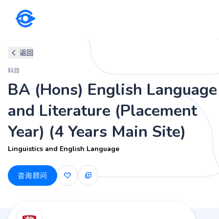
科目
返回
BA (Hons) English Language an
科目
Linguistics and English Language
BA (Hons) English Language
and Literature (Placement
Year) (4 Years Main Site)
Linguistics and English Language
咨询顾问