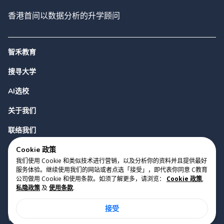
香港首间以数据分析的升学顾问
智禾教育
搜寻大学
AI选校
关于我们
联络我们
Cookie 政策
我们使用 Cookie 和类似技术进行营销，以及分析你的资料并且提供最好
服务体验。继续使用我们的网站或者点选「接受」，即代表你同意 C教育
公司做用 Cookie 和使用条款。如须了解更多，请浏览：
Cookie 政策
,
私隐政策
及
使用条款
.
版权 2023 Cyclopes®
•
v
0.31.0
接受
Cookie 政策
•
私隐政策
•
使用条款
香港铜锣湾勿地臣街1号时代广场2座28楼07室