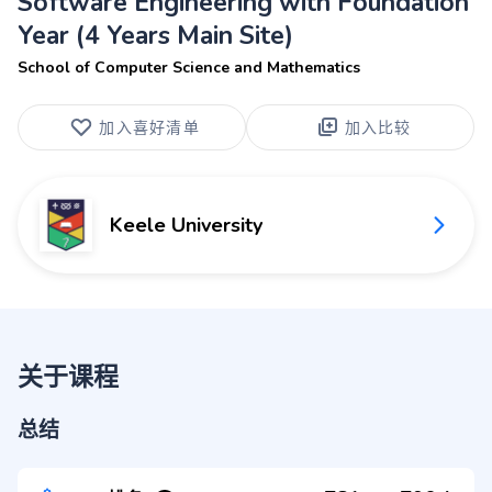
Software Engineering with Foundation
Year (4 Years Main Site)
School of Computer Science and Mathematics
加入喜好清单
加入比较
Keele University
关于课程
总结